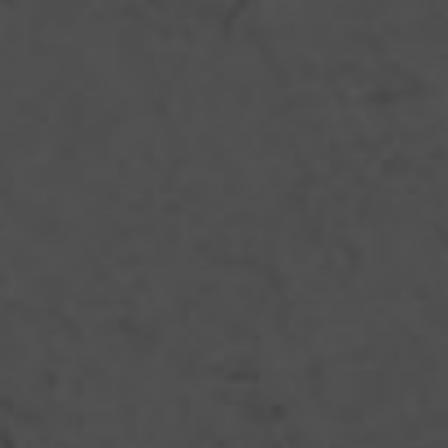
под мясо надо постараться поместить кусочки курдючного
жира, не повредив при этом слои. Посыпать «конструкцию»
курагой и тушить ещё 35 минут.
Тем временем нужно подготовить томатную смесь, растворив
томатную пасту в 1 литре кипятка. По истечении 35 минут
открыть крышку казана и перемешать мясо с овощами,
предварительно добавив соль и специи, а в последнюю
очередь — изюм. Аккуратно выложить сверху рис и
прибавить огонь примерно вдвое, закрыть крышку и оставить
так на 15 минут.
Затем тщательно влить томатную смесь и ещё 1 литр горячей
воды, не оставляя на рисе ямок, и тушить уже в открытом
казане, убавив огонь, до тех пор, пока не выпарится лишняя
жидкость. На этом этапе добавить мелко нарезанную зелень,
всё перемешать и тушить ещё минут 20.
Ура, грузинский плов готов! Да только от одного рецепта уже