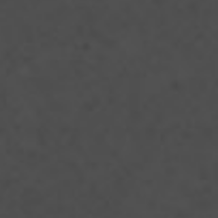
Чакапули — самое
настоящее весеннее
грузинское блюдо!
Если вам посчастливится раздобыть для него свежий тархун,
то будет на 100% аутентично. Но вы можете заменить его
любой доступной ароматной зеленью, которая вам нравится,
— получится всё равно вкусно.
Что понадобится: полкило молодой баранины, два пучка
зелени — в идеале кинза и тархун (можно базилик),
большой пучок зелёного лука, 1 стручок острого перца,
половина головки чеснока, 1 столовая ложка соуса ткемали,
150 г сухого белого вина, соль и специи по вкусу.
Как готовить: баранину нарезать небольшими кусочками и