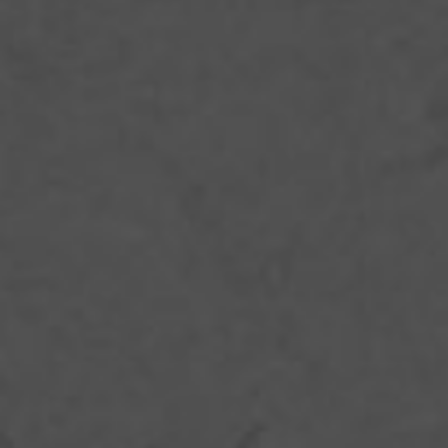
Обратите внимание, что рис
для грузинского плова должен
быть подготовлен заранее: его
нужно как следует промыть, а
затем замочить на пару часов
в холодной воде.
Когда масло разогреется, быстро перекинуть мясо в казан и
обжарить на сильном огне до золотистой корочки. Затем
убавить огонь до минимума, выложить на мясо лук (не
перемешивать!) и тушить под закрытой крышкой в течение
15 минут. Следующим этапом выложить сверху лука морковь, а