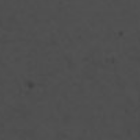
выложить на дно небольшого казана или кастрюли. Тархун
(другую зелень) средне порубить и обсыпать им мясо. Кинзу
и зелёный лук порезать мельче, чеснок продавить и всё это
выложить следующим слоем. Туда же добавить острый перец,
нарезанный тонкими колечками. Всё это протушить в сухом
вине с небольшим количеством воды в течение получаса.
Только после этого к мясу можно добавлять соль и приправы,
а также ткемали. Готовить на медленном огне ещё 30 минут
таким образом, чтобы блюдо продолжало кипеть. Снять с огня
и укутать на 15 минут, чтобы аромат максимально
сконцентрировался и стал насыщенным.
Подаём и едим чакапули очень горячим! И не забываем про
коньяк Шато Кахети на вашем столе.
Грузинский плов из
баранины!