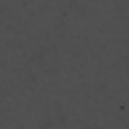
Блюдо, которым можно удивить и обрадовать любого гостя. А
ингредиенты для него настолько просты и бесхитростны, что
вы без труда приготовите его в марте, когда ещё даже и не
пахнет изобилием свежего урожая.
Что понадобится: 1 кг нежной баранины, 4 стакана риса, 4
головки репчатого лука, 5 средних морковок, 200 г
курдючного жира, несколько веточек кинзы и укропа, 3 ложки
домашнего томата (или томатной пасты), 50 г кураги, 50 г
изюма, 1 стакан растительного масла, соль и паприка по
вкусу.
Как готовить: в казан налить растительное масло и
разогревать в течение получаса. Мясо нарезать мелкими
кусками, лук нашинковать полукольцами, морковь нарезать
тонкими полосками, курагу вымыть и измельчить. Курдючный
жир тоже мелко порубить.