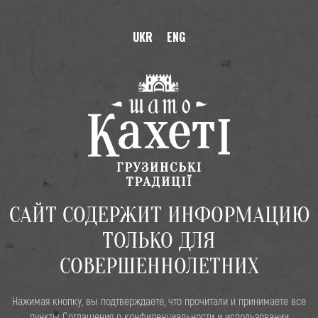
UKR
ENG
UKR
ENG
Шато Кахети
>
Новости
Грузинский коньяк «Шато
Кахети» теперь в Украине!
САЙТ СОДЕРЖИТ ИНФОРМАЦИЮ
15 августа 2019
ТОЛЬКО ДЛЯ
СОВЕРШЕННОЛЕТНИХ
Нажимая кнопку, вы подтверждаете, что прочитали и принимаете все
пункты
Соглашения о конфиденциальности и использовании